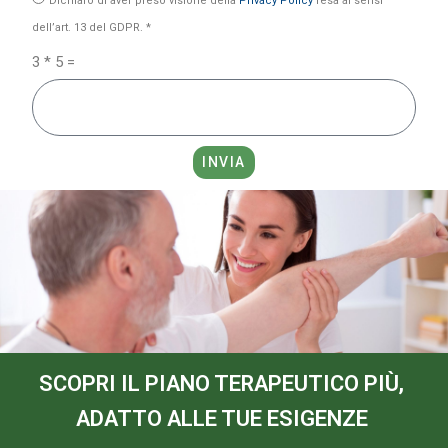
Dichiaro di aver preso visione della
Privacy Policy
resa ai sensi
dell’art. 13 del GDPR. *
3 * 5 =
INVIA
SCOPRI IL PIANO TERAPEUTICO PIÙ,
ADATTO ALLE TUE ESIGENZE